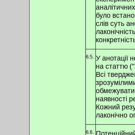
аналітични
було встано
слів суть ан
лаконічніст
конкретніст
6.5.
У анотації 
на статтю ("
Всі твердже
зрозумілими
обмежувати
наявності ре
Кожний резу
лаконічно оп
6.6.
Потенційний