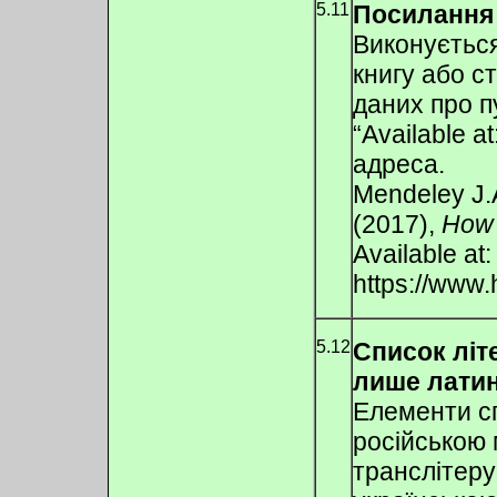
5.11
Посилання 
Виконуєтьс
книгу або с
даних про п
“Available a
адреса.
Mendeley J.
(2017),
How 
Available at:
https://www
5.12
Список лі
лише лати
Елементи сп
російською
транслітеру