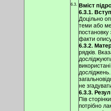
6.3.
Вміст підро
6.3.1. Вступ
Доцільно оп
теми або ме
постановку 
факти опис
6.3.2. Мате
рядків. Вказ
досліджують
використані
досліджень.
загальновідо
не згадуват
6.3.3. Резу
Пів сторінки
потрібно ла