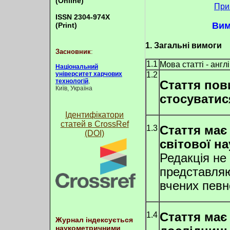
(Online)
При
ISSN 2304-974X
Вим
(Print)
1. Загальні вимоги
Засновник
:
1.1
Мова статті - англ
Національний
університет харчових
1.2
технологій
,
Стаття по
Київ, Україна
стосуватис
Ідентифікатори
статей в CrossRef
1.3
Стаття має
(DOI)
світової на
Редакція не 
представляю
вчених певно
1.4
Стаття має
Журнал індексується
наукометричними