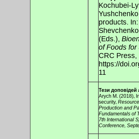
Kochubei-Ly
Yushchenko N
products. In
Shevchenko, 
(Eds.),
Bioen
of Foods for
CRC Press, 
https://doi
11
Тези доповідей 
Arych M. (2018), I
security,
Resource
Production and Pa
Fundamentals of T
7th International S
Conference, Sept