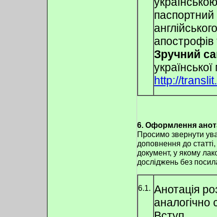
українською
паспортний
англійського
апострофів т
Зручний сай
української
http://transl
6. Оформлення анот
Просимо звернути уваг
доповнення до статті,
документ, у якому лак
досліджень без посил
Анотація ро
6.1.
аналогічно с
Вступ