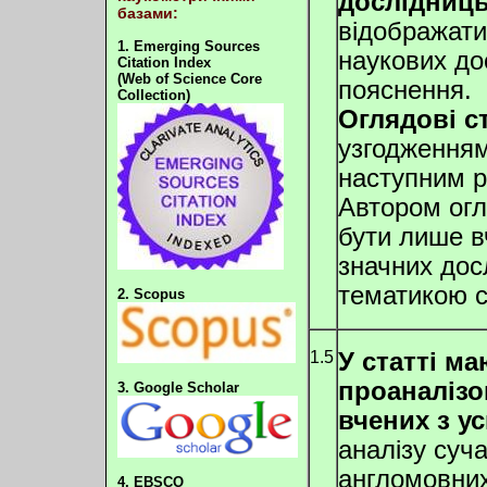
дослідниц
базами:
відображати
1. Emerging Sources
наукових до
Citation Index
(Web of Science Core
пояснення.
Collection)
Оглядові ст
узгодженням 
наступним 
Автором огл
бути лише в
значних дос
тематикою с
2. Scopus
1.5
У статті м
проаналіз
3. Google Scholar
вчених з ус
аналізу суча
англомовних
4. EBSCO