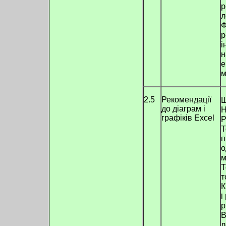
р
л
Ф
р
і
н
е
м
2.5
Рекомендації
Ш
до діаграм і
Н
графіків Excel
Р
Т
п
о
м
Т
т
К
і
р
В
л