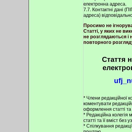
електронна адреса.
7.7. Контактні дані (
адреса) відповідальн
Просимо не ігнорув
Статті, у яких не в
не розглядаються і
повторного розгляд
Стаття 
електро
ufj_
* Члени редакційної к
коментувати редакційн
оформлення статті та
* Редакційна колегія 
статті та її вміст без
* Спілкування редакц
поштою