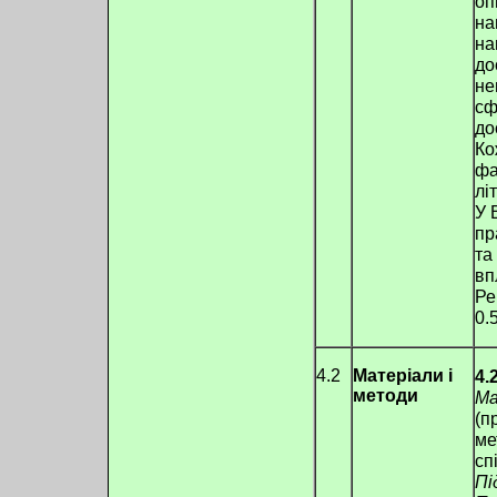
оп
на
на
до
не
сф
до
Ко
фа
лі
У 
пр
та
вп
Ре
0.
4.2
Матеріали і
4.
методи
Ма
(п
ме
сп
Пі