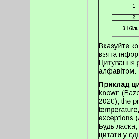
1
2
3 і біл
Вказуйте ко
взята інфор
Цитування 
алфавітом.
Приклад ци
known (Bazop
2020), the p
temperature,
exceptions (
Будь ласка,
цитати у од