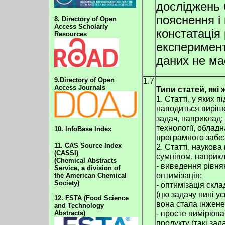
досліджень 
пояснення і
8. Directory of Open
Access Scholarly
констатація 
Resources
експеримент
даних не має
9.Directory of Open
1.7
Access Journals
Типи статей, які 
1. Статті, у яких 
наводиться виріш
задач, наприклад:
технології, облад
10. InfoBase Index
програмного забез
11.
CAS Source Index
2. Статті, наукова 
(CASSI)
сумнівом, наприкл
(Chemical Abstracts
- виведення рівня
Service, a division of
оптимізація;
the American Chemical
Society)
- оптимізація скл
(цю задачу нині у
12. FSTA (Food Science
вона стала інжене
and Technology
- просте вимірюв
Abstracts)
продукту (такі за