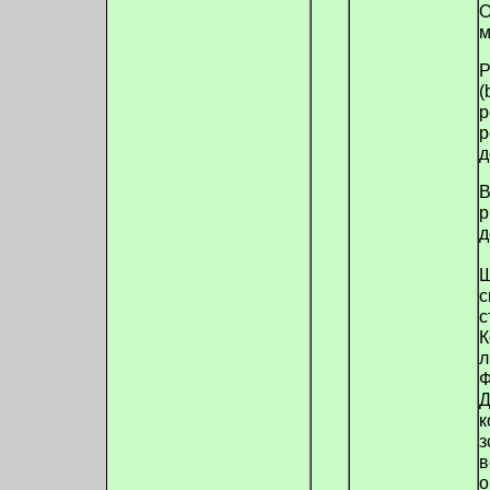
О
м
Р
(
p
р
д
В
р
д
Ш
с
с
К
л
Ф
Д
к
з
в
о