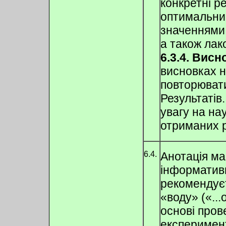
конкретні р
оптимальни
значеннями
а також лак
6.3.4. Висн
висновках н
повторювати
Результатів
увагу на на
отриманих р
6.4.
Анотація м
інформатив
рекомендує
«воду» («..
основі пров
експеримен