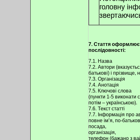
головну інф
звертаючись
7. Стаття оформлюєт
послідовності:
7.1. Назва
7.2. Автори (вказуєтьс
батькові) і прізвище,
7.3. Організація
7.4. Анотація
7.5. Ключові слова
(пункти 1-5 виконати 
потім – українською).
7.6. Текст статті
7.7. Інформація про а
повне ім’я, по-батьков
посада,
організація,
телефон (бажано з ва