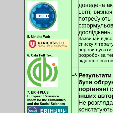
доведена ак
світі, визнач
потребують 
сформульова
досліджень.
5. Ulrichs Web
Зазвичай відсо
списку літерат
перевищувати 
розробок за т
6. Cabi Full Text
відносно світов
1.6
Результати
бути обгру
порівняні 
7. ERIH PLUS
інших автор
European Reference
Index for the Humanities
Не розглядаю
and the Social Sciences
констатують