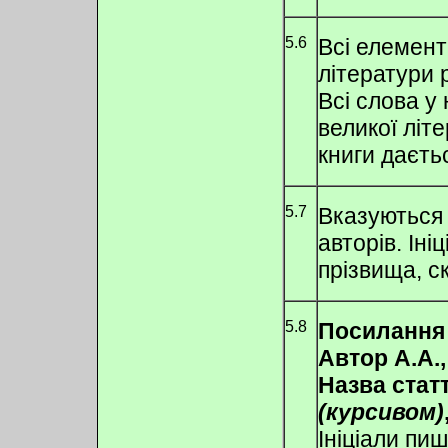
5.6
Всі елемент
літератури 
Всі слова у 
великої літ
книги даєть
5.7
Вказуються п
авторів. Іні
прізвища, с
5.8
Посилання 
Автор А.А.,
Назва стат
(курсивом)
Ініціали пи