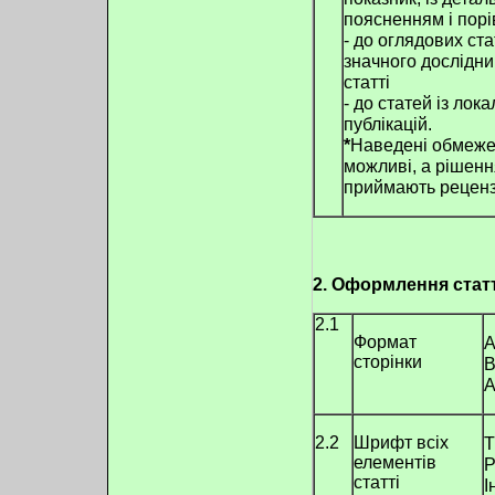
поясненням і порі
- до оглядових ста
значного дослідни
статті
- до статей із ло
публікацій.
*
Наведені обмежен
можливі, а рішенн
приймають реценз
2. Оформлення статт
2.1
Формат
сторінки
В
А
2.2
Шрифт всіх
T
елементів
Р
статті
І