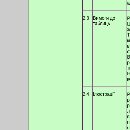
а
2.3
Вимоги до
Р
таблиць
Ш
ж
Т
к
в
с
В
р
т
Н
к
2.4
Ілюстрації
Р
р
р
л
в
п
(