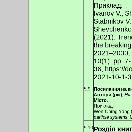
Приклад:
Ivanov V., S
Stabnikov V.
Shevchenko A
(2021), Tren
the breaking
2021–2030,
10(1), pp. 7-
36, https://
2021-10-1-3
5.9
Посилання на к
Автори (рік),
На
Місто.
Приклад:
Wen-Ching Yang 
particle systems
, 
5.10
Розділ книг