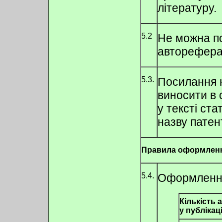
літературу.
5.2
Не можна по
авторефера
5.3.
Посилання н
виносити в 
у тексті ст
назву патен
Правила оформленн
5.4.
Оформлення 
Кількість 
у публікаці