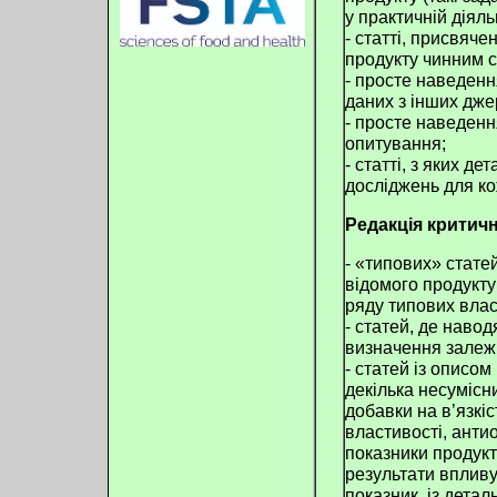
у практичній діяль
- статті, присвяче
продукту чинним 
- просте наведенн
даних з інших дже
- просте наведенн
опитування;
- статті, з яких д
досліджень для ко
Редакція критичн
- «типових» стате
відомого продукту
ряду типових влас
- статей, де навод
визначення залеж
- статей із описо
декілька несумісн
добавки на в’язкіс
властивості, анти
показники продукт
результати вплив
показник, із дета