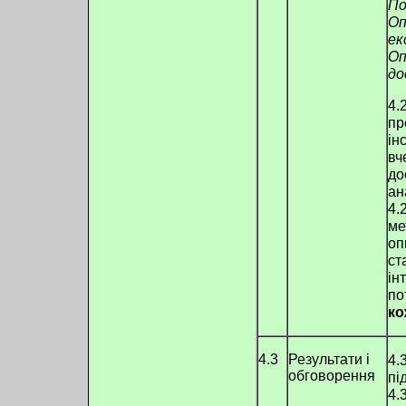
По
Оп
ек
Оп
до
4.
пр
ін
вч
до
ан
4.
ме
оп
ст
ін
по
ко
4.3
Результати і
4.
обговорення
пі
4.