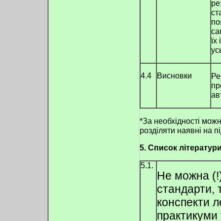
ре
ст
по
са
їх
ус
4.4
Висновки
Ре
пр
ав
*За необхідності можн
розділяти наявні на п
5. Список літератур
5.1.
Не можна (!
стандарти, 
конспекти л
практикуми 