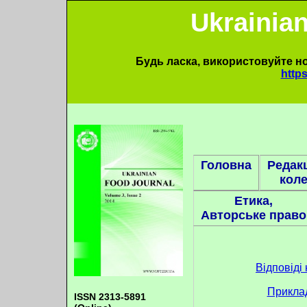
Ukrainia
Будь ласка, використовуйте н
https
Головна
Редак
коле
Етика,
Авторське право
Відповіді
Приклад
ISSN 2313-5891